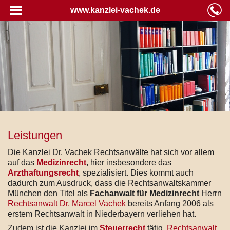
www.kanzlei-vachek.de
Leistungen
Die Kanzlei Dr. Vachek Rechtsanwälte hat sich vor allem
auf das
Medizinrecht
, hier insbesondere das
Arzthaftungsrecht
, spezialisiert. Dies kommt auch
dadurch zum Ausdruck, dass die Rechtsanwaltskammer
München den Titel als
Fachanwalt für Medizinrecht
Herrn
Rechtsanwalt Dr. Marcel Vachek
bereits Anfang 2006 als
erstem Rechtsanwalt in Niederbayern verliehen hat.
Zudem ist die Kanzlei im
Steuerrecht
tätig.
Rechtsanwalt