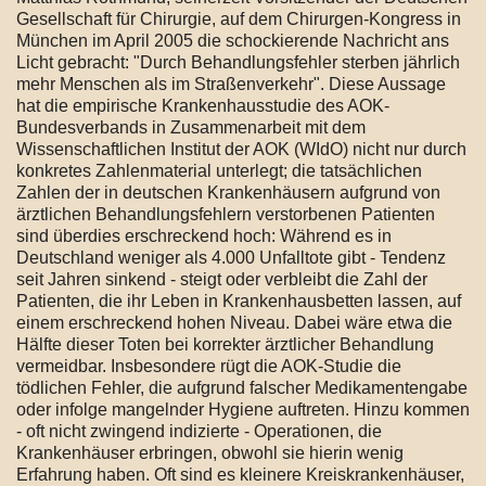
Gesellschaft für Chirurgie, auf dem Chirurgen-Kongress in
München im April 2005 die schockierende Nachricht ans
Licht gebracht: "Durch Behandlungsfehler sterben jährlich
mehr Menschen als im Straßenverkehr". Diese Aussage
hat die empirische Krankenhausstudie des AOK-
Bundesverbands in Zusammenarbeit mit dem
Wissenschaftlichen Institut der AOK (WIdO) nicht nur durch
konkretes Zahlenmaterial unterlegt; die tatsächlichen
Zahlen der in deutschen Krankenhäusern aufgrund von
ärztlichen Behandlungsfehlern verstorbenen Patienten
sind überdies erschreckend hoch: Während es in
Deutschland weniger als 4.000 Unfalltote gibt - Tendenz
seit Jahren sinkend - steigt oder verbleibt die Zahl der
Patienten, die ihr Leben in Krankenhausbetten lassen, auf
einem erschreckend hohen Niveau. Dabei wäre etwa die
Hälfte dieser Toten bei korrekter ärztlicher Behandlung
vermeidbar. Insbesondere rügt die AOK-Studie die
tödlichen Fehler, die aufgrund falscher Medikamentengabe
oder infolge mangelnder Hygiene auftreten. Hinzu kommen
- oft nicht zwingend indizierte - Operationen, die
Krankenhäuser erbringen, obwohl sie hierin wenig
Erfahrung haben. Oft sind es kleinere Kreiskrankenhäuser,