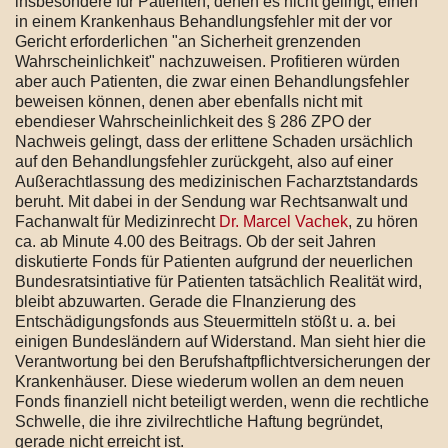
insbesondere für Patienten, denen es nicht gelingt, einen
in einem Krankenhaus Behandlungsfehler mit der vor
Gericht erforderlichen "an Sicherheit grenzenden
Wahrscheinlichkeit" nachzuweisen. Profitieren würden
aber auch Patienten, die zwar einen Behandlungsfehler
beweisen können, denen aber ebenfalls nicht mit
ebendieser Wahrscheinlichkeit des § 286 ZPO der
Nachweis gelingt, dass der erlittene Schaden ursächlich
auf den Behandlungsfehler zurückgeht, also auf einer
Außerachtlassung des medizinischen Facharztstandards
beruht. Mit dabei in der Sendung war Rechtsanwalt und
Fachanwalt für Medizinrecht
Dr. Marcel Vachek
, zu hören
ca. ab Minute 4.00 des Beitrags. Ob der seit Jahren
diskutierte Fonds für Patienten aufgrund der neuerlichen
Bundesratsintiative für Patienten tatsächlich Realität wird,
bleibt abzuwarten. Gerade die FInanzierung des
Entschädigungsfonds aus Steuermitteln stößt u. a. bei
einigen Bundesländern auf Widerstand. Man sieht hier die
Verantwortung bei den Berufshaftpflichtversicherungen der
Krankenhäuser. Diese wiederum wollen an dem neuen
Fonds finanziell nicht beteiligt werden, wenn die rechtliche
Schwelle, die ihre zivilrechtliche Haftung begründet,
gerade nicht erreicht ist.