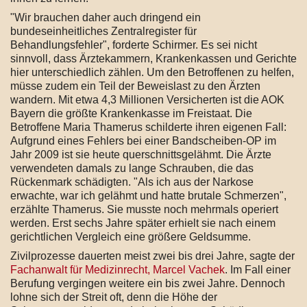
"Wir brauchen daher auch dringend ein
bundeseinheitliches Zentralregister für
Behandlungsfehler", forderte Schirmer. Es sei nicht
sinnvoll, dass Ärztekammern, Krankenkassen und Gerichte
hier unterschiedlich zählen. Um den Betroffenen zu helfen,
müsse zudem ein Teil der Beweislast zu den Ärzten
wandern. Mit etwa
4,3
Millionen Versicherten ist die AOK
Bayern die größte Krankenkasse im Freistaat. Die
Betroffene Maria Thamerus schilderte ihren eigenen Fall:
Aufgrund eines Fehlers bei einer Bandscheiben-OP im
Jahr
2009
ist sie heute querschnittsgelähmt. Die Ärzte
verwendeten damals zu lange Schrauben, die das
Rückenmark schädigten. "Als ich aus der Narkose
erwachte, war ich gelähmt und hatte brutale Schmerzen",
erzählte Thamerus. Sie musste noch mehrmals operiert
werden. Erst sechs Jahre später erhielt sie nach einem
gerichtlichen Vergleich eine größere Geldsumme.
Zivilprozesse dauerten meist zwei bis drei Jahre, sagte der
Fachanwalt für Medizinrecht, Marcel Vachek
. Im Fall einer
Berufung vergingen weitere ein bis zwei Jahre. Dennoch
lohne sich der Streit oft, denn die Höhe der