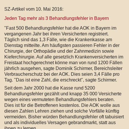
SZ-Artikel vom 10. Mai 2016:
Jeden Tag mehr als 3 Behandlungsfehler in Bayern
"Fast
500
Behandlungsfehler hat die AOK in Bayern im
vergangenen Jahr bei ihren Versicherten registriert.
Täglich sind das
1,3
Fälle, wie die Krankenkasse am
Dienstag mitteilte. Am häufigsten passieren Fehler in der
Chirurgie, der Orthopädie und der Zahnmedizin sowie
Kieferchirurgie. Auf alle gesetzlich Krankenversicherten im
Freistaat hochgerechnet könne man von rund
1200
Fällen
jährlich ausgehen, sagte Dominik Schirmer, Bereichsleiter
Verbraucherschutz bei der AOK. Dies seien
3,4
Fälle pro
Tag. "Das ist eine Zahl, die erschreckt", sagte Schirmer.
Seit dem Jahr
2000
hat die Kasse rund
5200
Behandlungsfehler gezählt und knapp
35 000
Versicherte
wegen eines vermuteten Behandlungsfehlers beraten.
Dies ist für die Betroffenen kostenlos. Die AOK wolle aus
diesen Zahlen Lehren ziehen und solche Vorfälle künftig
vermeiden. Bisher würden Behandlungsfehler oft tabuisiert
und als individuelles Versagen gebrandmarkt, statt aus
ihnen zu lernen.