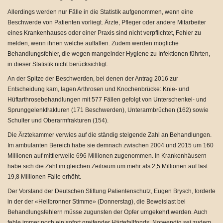
Allerdings werden nur Fälle in die Statistik aufgenommen, wenn eine
Beschwerde von Patienten vorliegt. Ärzte, Pfleger oder andere Mitarbeiter
eines Krankenhauses oder einer Praxis sind nicht verpflichtet, Fehler zu
melden, wenn ihnen welche auffallen. Zudem werden mögliche
Behandlungsfehler, die wegen mangelnder Hygiene zu Infektionen führten,
in dieser Statistik nicht berücksichtigt.
An der Spitze der Beschwerden, bei denen der Antrag 2016 zur
Entscheidung kam, lagen Arthrosen und Knochenbrücke: Knie- und
Hüftarthrosebehandlungen mit 577 Fällen gefolgt von Unterschenkel- und
Sprunggelenkfrakturen (171 Beschwerden), Unterarmbrüchen (162) sowie
Schulter und Oberarmfrakturen (154).
Die Ärztekammer verwies auf die ständig steigende Zahl an Behandlungen.
Im ambulanten Bereich habe sie demnach zwischen 2004 und 2015 um 160
Millionen auf mittlerweile 696 Millionen zugenommen. In Krankenhäusern
habe sich die Zahl im gleichen Zeitraum um mehr als 2,5 Millionen auf fast
19,8 Millionen Fälle erhöht.
Der Vorstand der Deutschen Stiftung Patientenschutz, Eugen Brysch, forderte
in der der «Heilbronner Stimme» (Donnerstag), die Beweislast bei
Behandlungsfehlern müsse zugunsten der Opfer umgekehrt werden. Auch
fehle immer noch ein sofort greifender Härtefallfonds. Notwendig sei zudem