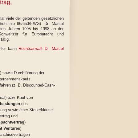
rag,
al viele der geltenden gesetzlichen
ichtlinie 86/653/EWG). Dr. Marcel
den Jahren 1995 bis 1998 an der
chweitzer für Europarecht und
tätig.
 Hier kann
Rechtsanwalt Dr. Marcel
nt) sowie Durchführung der
nternehmenskaufs
ahren (z. B. Discounted-Cash-
Deal) bzw. Kauf von
leistungen
des
tung sowie einer Steuerklausel
ertrag und
spachtvertrag
)
nt Ventures
)
anchiseverträgen