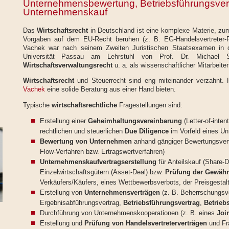
Unternehmensbewertung, Betriebsführungsvert
Unternehmenskauf
Das
Wirtschaftsrecht
in Deutschland ist eine komplexe Materie, zum
Vorgaben auf dem EU-Recht beruhen (z. B. EG-Handelsvertreter-R
Vachek war nach seinem Zweiten Juristischen Staatsexamen in 
Universität Passau am Lehrstuhl von Prof. Dr. Michael S
Wirtschaftsverwaltungsrecht
u. a. als wissenschaftlicher Mitarbeiter 
Wirtschaftsrecht
und Steuerrecht sind eng miteinander verzahnt.
Vachek
eine solide Beratung aus einer Hand bieten.
Typische
wirtschaftsrechtliche
Fragestellungen sind:
Erstellung einer
Geheimhaltungsvereinbarung
(Letter-of-inte
rechtlichen und steuerlichen
Due Diligence
im Vorfeld eines U
Bewertung von Unternehmen
anhand gängiger Bewertungsverf
Flow-Verfahren bzw. Ertragswertverfahren)
Unternehmenskaufvertragserstellung
für Anteilskauf (Share-
Einzelwirtschaftsgütern (Asset-Deal) bzw.
Prüfung der Gewähr
Verkäufers/Käufers, eines Wettbewerbsverbots, der Preisgestal
Erstellung von
Unternehmensverträgen
(z. B. Beherrschungsv
Ergebnisabführungsvertrag,
Betriebsführungsvertrag
,
Betrieb
Durchführung von Unternehmenskooperationen (z. B. eines
Joi
Erstellung und
Prüfung von Handelsvertreterverträgen
und Fr