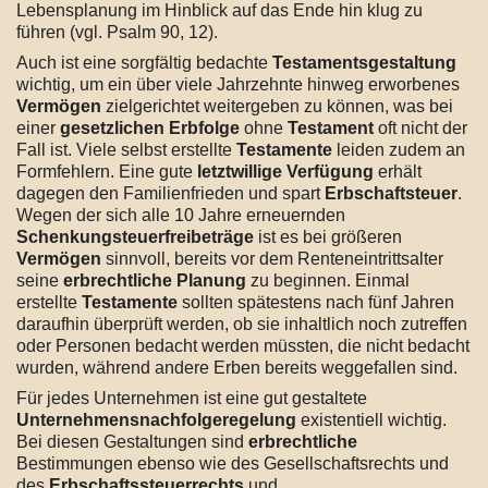
Lebensplanung im Hinblick auf das Ende hin klug zu
führen (vgl. Psalm 90, 12).
Auch ist eine sorgfältig bedachte
Testamentsgestaltung
wichtig, um ein über viele Jahrzehnte hinweg erworbenes
Vermögen
zielgerichtet weitergeben zu können, was bei
einer
gesetzlichen Erbfolge
ohne
Testament
oft nicht der
Fall ist. Viele selbst erstellte
Testamente
leiden zudem an
Formfehlern. Eine gute
letztwillige Verfügung
erhält
dagegen den Familienfrieden und spart
Erbschaftsteuer
.
Wegen der sich alle 10 Jahre erneuernden
Schenkungsteuerfreibeträge
ist es bei größeren
Vermögen
sinnvoll, bereits vor dem Renteneintrittsalter
seine
erbrechtliche Planung
zu beginnen. Einmal
erstellte
Testamente
sollten spätestens nach fünf Jahren
daraufhin überprüft werden, ob sie inhaltlich noch zutreffen
oder Personen bedacht werden müssten, die nicht bedacht
wurden, während andere Erben bereits weggefallen sind.
Für jedes Unternehmen ist eine gut gestaltete
Unternehmensnachfolgeregelung
existentiell wichtig.
Bei diesen Gestaltungen sind
erbrechtliche
Bestimmungen ebenso wie des Gesellschaftsrechts und
des
Erbschaftssteuerrechts
und