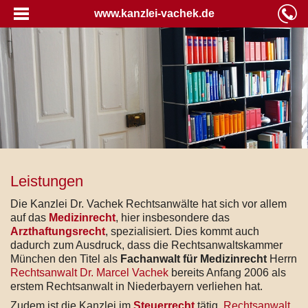
www.kanzlei-vachek.de
Leistungen
Die Kanzlei Dr. Vachek Rechtsanwälte hat sich vor allem
auf das
Medizinrecht
, hier insbesondere das
Arzthaftungsrecht
, spezialisiert. Dies kommt auch
dadurch zum Ausdruck, dass die Rechtsanwaltskammer
München den Titel als
Fachanwalt für Medizinrecht
Herrn
Rechtsanwalt Dr. Marcel Vachek
bereits Anfang 2006 als
erstem Rechtsanwalt in Niederbayern verliehen hat.
Zudem ist die Kanzlei im
Steuerrecht
tätig.
Rechtsanwalt