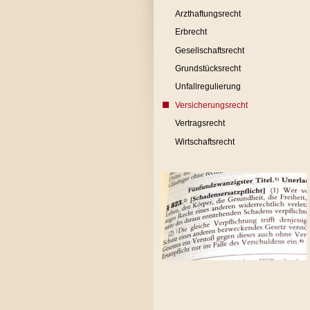
Arzthaftungsrecht
Erbrecht
Gesellschaftsrecht
Grundstücksrecht
Unfallregulierung
Versicherungsrecht
Vertragsrecht
Wirtschaftsrecht