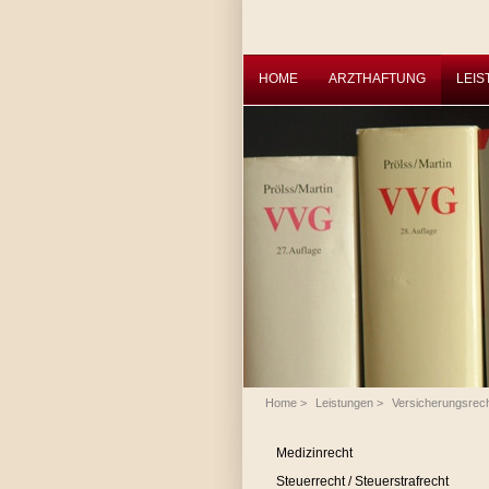
HOME
ARZTHAFTUNG
LEI
Home
>
Leistungen
>
Versicherungsrec
Medizinrecht
Steuerrecht / Steuerstrafrecht