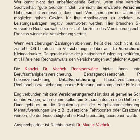
Wer kennt nicht das unbefriedigende Gefühl, wenn eine Versiche
Sachverhalt "gute Gründe" findet, um nicht die erwartete
Versiche
Dabei wird oft vergessen, dass auch Versicherungen nur Unternehm
möglichst hohen Gewinn für ihre Anteilseigner zu erzielen, 
Leistungsanfragen negativ beantwortet werden. Hier brauchen Si
versierten Rechtsanwalt, der nur auf der Seite des Versicherungsne
Prozess wieder die Versicherung vertritt.
Wenn Versicherungen Zahlungen ablehnen, heißt dies noch nicht, da
zusteht. Oft berufen sich Versicherungen dabei auf die
Versicher
Kleingedruckte. Da gerade diese der juristischen Auslegung bedürfen, 
mit Hilfe eines Rechtsanwalts den Versicherungen auf gleicher Auge
Die
Kanzlei Dr. Vachek Rechtsanwälte
bietet Ihnen un
Berufsunfähigkeitsversicherung, Berufsgenossenschaft,
P
Lebensversicherung,
Unfallversicherung
, Hausratversicherun
Rechtsschutzversicherung unsere Erfahrung und kompetente Hilfe an
Eng verbunden mit dem
Versicherungsrecht
ist das
allgemeine Sc
um die Fragen, wenn einem selbst ein Schaden durch einen Dritten zu
Dann geht es an die Regulierung mit der Haftpflichtversicherun
Mehraufwendungen wie z.B. zusätzliche Fahrtkosten oder Ersatzan
werden, die der Geschädigte ohne Rechtsberatung übersehen würde.
Ansprechpartner ist Rechtsanwalt
Dr. Marcel Vachek
.