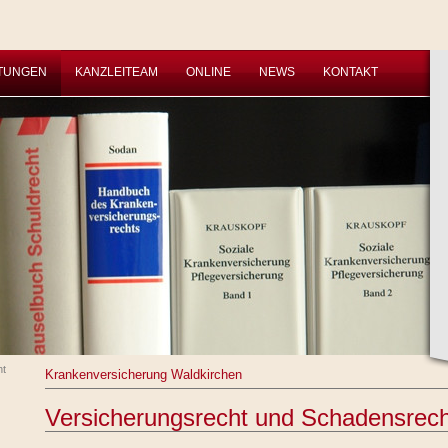
STUNGEN
KANZLEITEAM
ONLINE
NEWS
KONTAKT
ht
Krankenversicherung Waldkirchen
Versicherungsrecht und Schadensrech