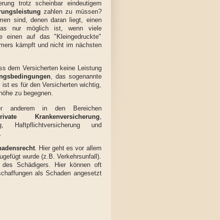
rung trotz scheinbar eindeutigem
rungsleistung
zahlen zu müssen?
en sind, denen daran liegt, einen
was nur möglich ist, wenn viele
e einen auf das "Kleingedruckte"
hmers kämpft und nicht im nächsten
ss dem Versicherten keine Leistung
ungsbedingungen
, das sogenannte
ist es für den Versicherten wichtig,
nhöhe zu begegnen.
ter anderem in den Bereichen
rivate Krankenversicherung
,
g, Haftpflichtversicherung und
.
hadensrecht
. Hier geht es vor allem
gefügt wurde (z.B. Verkehrsunfall).
g des Schädigers. Hier können oft
schaffungen als Schaden angesetzt