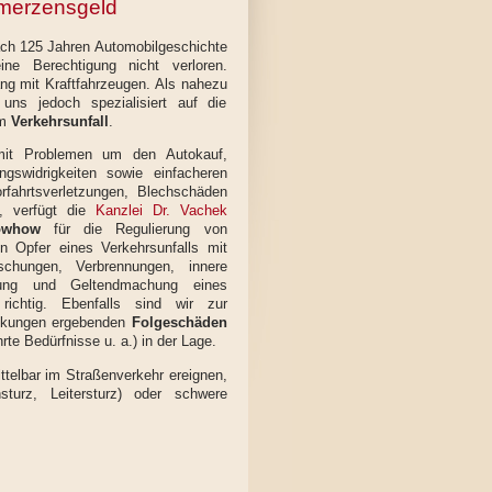
merzensgeld
nach 125 Jahren Automobilgeschichte
ine Berechtigung nicht verloren.
g mit Kraftfahrzeugen. Als nahezu
 uns jedoch spezialisiert auf die
em
Verkehrsunfall
.
 mit Problemen um den Autokauf,
gswidrigkeiten sowie einfacheren
rfahrtsverletzungen, Blechschäden
n, verfügt die
Kanzlei Dr. Vachek
owhow
für die Regulierung von
 Opfer eines Verkehrsunfalls mit
schungen, Verbrennungen, innere
ng und Geltendmachung eines
ichtig. Ebenfalls sind wir zur
änkungen ergebenden
Folgeschäden
te Bedürfnisse u. a.) in der Lage.
ittelbar im Straßenverkehr ereignen,
sturz, Leitersturz) oder schwere