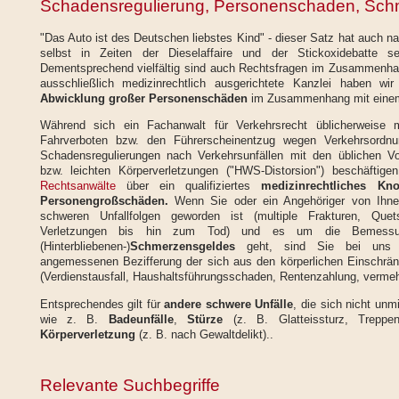
Schadensregulierung, Personenschaden, Sch
"Das Auto ist des Deutschen liebstes Kind" - dieser Satz hat auch 
selbst in Zeiten der Dieselaffaire und der Stickoxidebatte se
Dementsprechend vielfältig sind auch Rechtsfragen im Zusammenhan
ausschließlich medizinrechtlich ausgerichtete Kanzlei haben wir
Abwicklung großer Personenschäden
im Zusammenhang mit ein
Während sich ein Fachanwalt für Verkehrsrecht üblicherweise
Fahrverboten bzw. den Führerscheinentzug wegen Verkehrsordnun
Schadensregulierungen nach Verkehrsunfällen mit den üblichen Vo
bzw. leichten Körperverletzungen ("HWS-Distorsion") beschäftige
Rechtsanwälte
über ein qualifiziertes
medizinrechtliches Kn
Personengroßschäden.
Wenn Sie oder ein Angehöriger von Ihnen
schweren Unfallfolgen geworden ist (multiple Frakturen, Quet
Verletzungen bis hin zum Tod) und es um die Bemessu
(Hinterbliebenen-)
Schmerzensgeldes
geht, sind Sie bei uns r
angemessenen Bezifferung der sich aus den körperlichen Einschr
(Verdienstausfall, Haushaltsführungsschaden, Rentenzahlung, vermehr
Entsprechendes gilt für
andere schwere Unfälle
, die sich nicht unm
wie z. B.
Badeunfälle
,
Stürze
(z. B. Glatteissturz, Treppen
Körperverletzung
(z. B. nach Gewaltdelikt)..
Relevante Suchbegriffe