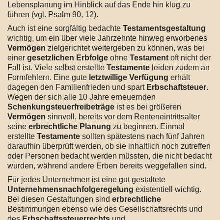
Lebensplanung im Hinblick auf das Ende hin klug zu
führen (vgl. Psalm 90, 12).
Auch ist eine sorgfältig bedachte
Testamentsgestaltung
wichtig, um ein über viele Jahrzehnte hinweg erworbenes
Vermögen
zielgerichtet weitergeben zu können, was bei
einer
gesetzlichen Erbfolge
ohne
Testament
oft nicht der
Fall ist. Viele selbst erstellte
Testamente
leiden zudem an
Formfehlern. Eine gute
letztwillige Verfügung
erhält
dagegen den Familienfrieden und spart
Erbschaftsteuer
.
Wegen der sich alle 10 Jahre erneuernden
Schenkungsteuerfreibeträge
ist es bei größeren
Vermögen
sinnvoll, bereits vor dem Renteneintrittsalter
seine
erbrechtliche Planung
zu beginnen. Einmal
erstellte
Testamente
sollten spätestens nach fünf Jahren
daraufhin überprüft werden, ob sie inhaltlich noch zutreffen
oder Personen bedacht werden müssten, die nicht bedacht
wurden, während andere Erben bereits weggefallen sind.
Für jedes Unternehmen ist eine gut gestaltete
Unternehmensnachfolgeregelung
existentiell wichtig.
Bei diesen Gestaltungen sind
erbrechtliche
Bestimmungen ebenso wie des Gesellschaftsrechts und
des
Erbschaftssteuerrechts
und