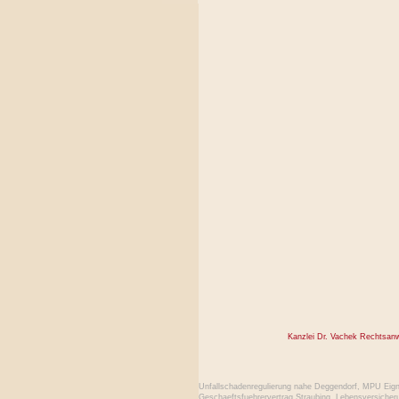
Kanzlei Dr. Vachek Rechtsan
Unfallschadenregulierung nahe Deggendorf
,
MPU Eignu
Geschaeftsfuehrervertrag Straubing
,
Lebensversicher