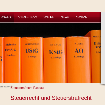
STUNGEN
KANZLEITEAM
ONLINE
NEWS
KONTAKT
erstrafrecht
Steuerstrafrecht Passau
Steuerrecht und Steuerstrafrecht