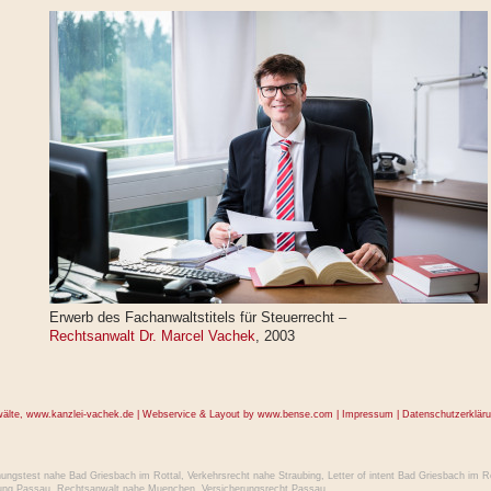
Erwerb des Fachanwaltstitels für Steuerrecht –
Rechtsanwalt Dr. Marcel Vachek
, 2003
wälte,
www.kanzlei-vachek.de
| Webservice & Layout by
www.bense.com
|
Impressum
|
Datenschutzerklär
ngstest nahe Bad Griesbach im Rottal
,
Verkehrsrecht nahe Straubing
,
Letter of intent Bad Griesbach im Ro
ung Passau
,
Rechtsanwalt nahe Muenchen
,
Versicherungsrecht Passau