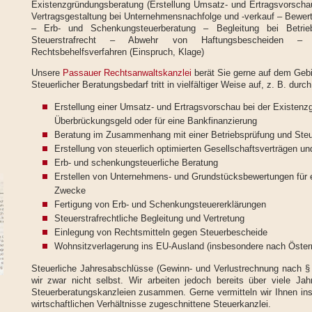
Existenzgründungsberatung (Erstellung Umsatz- und Ertragsvorscha
Vertragsgestaltung bei Unternehmensnachfolge und -verkauf – Bewe
– Erb- und Schenkungsteuerberatung – Begleitung bei Betrie
Steuerstrafrecht – Abwehr von Haftungsbescheiden – I
Rechtsbehelfsverfahren (Einspruch, Klage)
Unsere
Passauer Rechtsanwaltskanzlei
berät Sie gerne auf dem Gebi
Steuerlicher Beratungsbedarf tritt in vielfältiger Weise auf, z. B. durch
Erstellung einer Umsatz- und Ertragsvorschau bei der Existen
Überbrückungsgeld oder für eine Bankfinanzierung
Beratung im Zusammenhang mit einer Betriebsprüfung und Ste
Erstellung von steuerlich optimierten Gesellschaftsverträgen 
Erb- und schenkungsteuerliche Beratung
Erstellen von Unternehmens- und Grundstücksbewertungen für 
Zwecke
Fertigung von Erb- und Schenkungsteuererklärungen
Steuerstrafrechtliche Begleitung und Vertretung
Einlegung von Rechtsmitteln gegen Steuerbescheide
Wohnsitzverlagerung ins EU-Ausland (insbesondere nach Österr
Steuerliche Jahresabschlüsse (Gewinn- und Verlustrechnung nach § 
wir zwar nicht selbst. Wir arbeiten jedoch bereits über viele Jahr
Steuerberatungskanzleien zusammen. Gerne vermitteln wir Ihnen inso
wirtschaftlichen Verhältnisse zugeschnittene Steuerkanzlei.