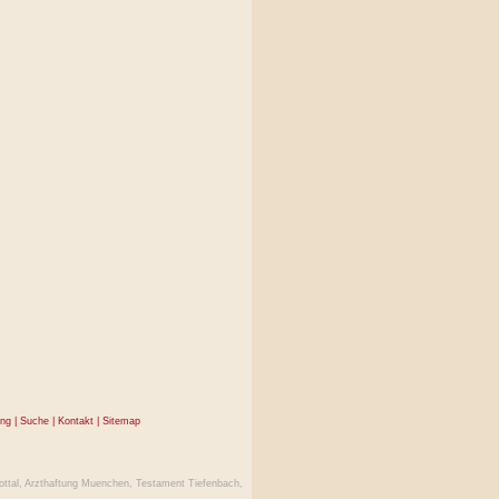
ung
|
Suche
|
Kontakt
|
Sitemap
ttal
,
Arzthaftung Muenchen
,
Testament Tiefenbach
,