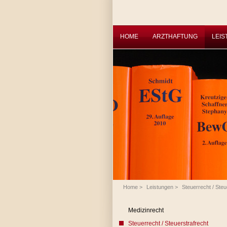
HOME
ARZTHAFTUNG
LEI
Home
>
Leistungen
>
Steuerrecht / Steu
Medizinrecht
Steuerrecht / Steuerstrafrecht