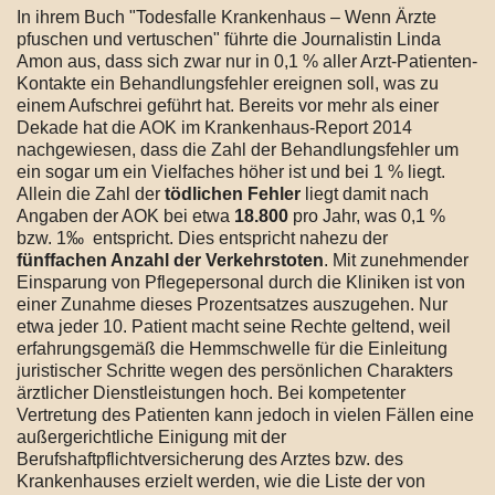
In ihrem Buch "Todesfalle Krankenhaus – Wenn Ärzte
pfuschen und vertuschen" führte die Journalistin Linda
Amon aus, dass sich zwar nur in 0,1 % aller Arzt-Patienten-
Kontakte ein Behandlungsfehler ereignen soll, was zu
einem Aufschrei geführt hat. Bereits vor mehr als einer
Dekade hat die AOK im Krankenhaus-Report 2014
nachgewiesen, dass die Zahl der Behandlungsfehler um
ein sogar um ein Vielfaches höher ist und bei 1 % liegt.
Allein die Zahl der
tödlichen Fehler
liegt damit nach
Angaben der AOK bei etwa
18.800
pro Jahr, was 0,1 %
bzw. 1‰ entspricht. Dies entspricht nahezu der
fünffachen Anzahl der Verkehrstoten
. Mit zunehmender
Einsparung von Pflegepersonal durch die Kliniken ist von
einer Zunahme dieses Prozentsatzes auszugehen. Nur
etwa jeder 10. Patient macht seine Rechte geltend, weil
erfahrungsgemäß die Hemmschwelle für die Einleitung
juristischer Schritte wegen des persönlichen Charakters
ärztlicher Dienstleistungen hoch. Bei kompetenter
Vertretung des Patienten kann jedoch in vielen Fällen eine
außergerichtliche Einigung mit der
Berufshaftpflichtversicherung des Arztes bzw. des
Krankenhauses erzielt werden, wie die Liste der von