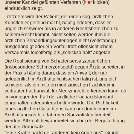
unserer Kanzlei geführten Verfahren (
hier
klicken)
eindrücklich zeigt.
Trotzdem wird der Patient, der einen sog. ärztlichen
Kunstfehler geltend macht, häufig erleben, dass er
ungleich schwerer als in anderen Rechtsbereichen zu
seinem Recht kommt. Nicht selten werden ihm die
ärztlichen Behandlungsunterlagen nicht (vollständig)
ausgehändigt oder ein Vorfall trotz offensichtlichem
Versäumnis leichtfertig als „schicksalhaft“ abgetan.
Die Realisierung von Schadensersatzansprüchen
(insbesondere Schmerzensgeld) gegen Ärzte scheitert in
der Praxis häufig daran, dass ein Anwalt, der nur
gelegentlich in Arzthaftpflichtsachen tätig ist, ungleich
schwerer als ein mit den medizinischen Fachtermini
vertrauter Fachanwalt für Medizinrecht erkennen kann, ob
im vorliegenden Fall der ärztliche Facharztstandard
eingehalten oder unterschritten wurde. Die Richtigkeit
eines ärztlichen Gutachtens kann nur durch einen im
Arzthaftungsrecht erfahrenen Spezialisten beurteilt
werden. Allzu oft bewahrheitet sich bei der Begutachtung
der alte Grundsatz:
"Eine Krähe hackt der anderen kein Auge aus". Grund