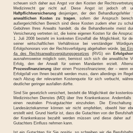
scheuen sich daher aus Angst vor den Kosten der Rechtsvertretun
Medizinrecht gar nicht auf. Diese Angst ist jedoch oft u
Haftpflichtversicherung
desjenigen, der den Behandlungsfehler 
a
nwaltlichen Kosten zu tragen
, sofern der Anspruch berech
außergerichtlichen Bereich sind diese Kosten zudem eher zu schul
Gebühren Ihres Anwalts handelt. da die Behandlerseite meist durc
Versicherung vertreten ist, die keine eigenen Kosten für die Anspr
1. Juli 2008 besteht im konkreten Einzelfall die Möglichkeit, für 
seiner wirtschaftlichen Verhältnisse bei verständiger Würdig
Erfolgshonorars von der Rechtsverfolgung abgehalten würde,
bei Ei
4a des Rechtsanwaltsvergütungsgesetzes
(RVG) ein
Erfolgsho
ausnahmsweise möglich sein, bemisst sich sich die anwaltliche 
Erfolg, den der Anwalt für seinen Mandanten erzielt. Alterna
Prozessfinanzierung
über einen Prozessfinanzierer, der – wenn 
Erfolgsfall von Ihnen bezahlt werden muss, dann allerdings im Regel
nach Abzug der relevanten Kostenquote für sich verbucht, währen
deutlicher geringer ausfallen dürfte.
Sind Sie gesetzlich versichert, besteht die Möglichkeit der kostenl
Medizinischen Dienstes (MD) über Ihre Krankenkasse. Andernfalls 
einen neutralen Privatgutachter einzuholen. Die Einschaltung
Landesärztekammer können wir nicht empfehlen, obwohl hier ebe
erstellt wird. Grund hierfür ist, dass die Gutachten von der Berufshaf
der Krankenkasse bezahlt werden müssen und diese daher auf 
Gutachters Einfluss nehmen kann.
Ist ein Gutachten für Sie positiv, so schreiben wir die Berufshaft