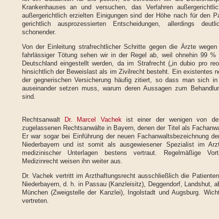
Krankenhauses an und versuchen, das Verfahren außergerichtlic
außergerichtlich erzielten Einigungen sind der Höhe nach für den Pa
gerichtlich ausprozessierten Entscheidungen, allerdings deut
schonender.
Von der Einleitung strafrechtlicher Schritte gegen die Ärzte wegen
fahrlässiger Tötung sehen wir in der Regel ab, weil ohnehin 99 % a
Deutschland eingestellt werden, da im Strafrecht („in dubio pro r
hinsichtlich der Beweislast als im Zivilrecht besteht. Ein existentes
der gegnerischen Versicherung häufig zitiert, so dass man sich in
auseinander setzen muss, warum deren Aussagen zum Behandlungsf
sind.
Rechtsanwalt
Dr. Marcel Vachek
ist einer der wenigen von de
zugelassenen Rechtsanwälte in Bayern, denen der Titel als Fachanwal
Er war sogar bei Einführung der neuen Fachanwaltsbezeichnung der
Niederbayern und ist somit als ausgewiesener Spezialist im Arzt
medizinischer Unterlagen bestens vertraut. Regelmäßige Vor
Medizinrecht weisen ihn weiter aus.
Dr. Vachek vertritt im Arzthaftungsrecht ausschließlich die Patient
Niederbayern, d. h. in Passau (Kanzleisitz), Deggendorf, Landshut,
München (Zweigstelle der Kanzlei), Ingolstadt und Augsburg. Wich
vertreten.