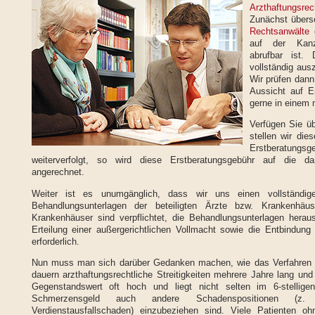
Arzthaftungsre
Zunächst übers
Rechtsanwälte
auf der Kan
abrufbar ist. 
vollständig aus
Wir prüfen dann
Aussicht auf E
gerne in einem
Verfügen Sie ü
stellen wir die
Erstberatungsg
weiterverfolgt, so wird diese Erstberatungsgebühr auf die d
angerechnet.
Weiter ist es unumgänglich, dass wir uns einen vollständige
Behandlungsunterlagen der beteiligten Ärzte bzw. Krankenhä
Krankenhäuser sind verpflichtet, die Behandlungsunterlagen herausz
Erteilung einer außergerichtlichen Vollmacht sowie die Entbindung 
erforderlich.
Nun muss man sich darüber Gedanken machen, wie das Verfahren fin
dauern arzthaftungsrechtliche Streitigkeiten mehrere Jahre lang un
Gegenstandswert oft hoch und liegt nicht selten im 6-stellig
Schmerzensgeld auch andere Schadenspositionen (z. B
Verdienstausfallschaden) einzubeziehen sind. Viele Patienten o