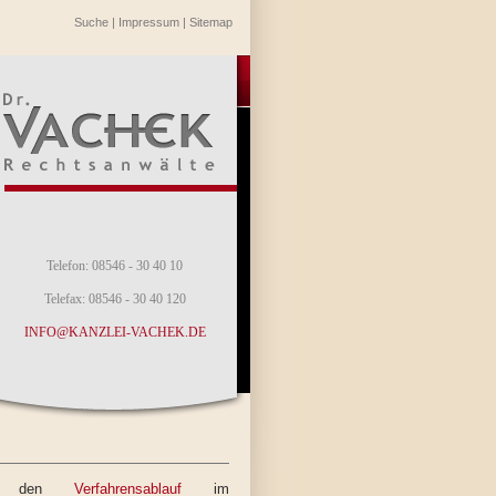
Suche
|
Impressum
|
Sitemap
Telefon: 08546 - 30 40 10
Telefax: 08546 - 30 40 120
INFO@KANZLEI-VACHEK.DE
ie den
Verfahrensablauf
im