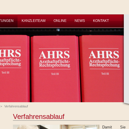
STUNGEN
KANZLEITEAM
ONLINE
NEWS
KONTAKT
>
Verfahrensablauf
Verfahrensablauf
Damit S