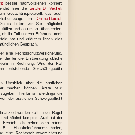
cht
besser nachvollziehen können:
endet Ihnen die
Kanzlei Dr. Vachek
ein Gedächtnisprotokoll, das auch
zleihomepage im
Online-Bereich
Dieses bitten wir Sie möglichst
zufüllen und an uns zu übersenden.
, ob Ihr Fall unserer Erfahrung nach
rfolg hat und erläutern Ihnen dies
 mündlichen Gespräch.
ber eine Rechtsschutzversicherung,
ser die für die Erstberatung übliche
ebühr in Rechnung. Wird der Fall
ann entstehende Geschäftsgebühr
n Überblick über die ärztlichen
user machen können. Ärzte bzw.
ugeben. Hierfür ist allerdings die
von der ärztlichen Schweigepflicht
anziert werden soll. In der Regel
d sind höchst komplex. Auch ist der
en Bereich, da neben dem reinen
. Haushaltsführungsschaden,
hne eine Rechtsschutzversicherung