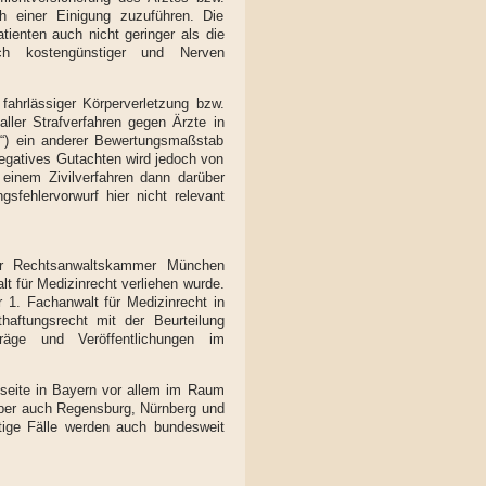
h einer Einigung zuzuführen. Die
tienten auch nicht geringer als die
lich kostengünstiger und Nerven
 fahrlässiger Körperverletzung bzw.
ller Strafverfahren gegen Ärzte in
eo“) ein anderer Bewertungsmaßstab
 negatives Gutachten wird jedoch von
 einem Zivilverfahren dann darüber
ehlervorwurf hier nicht relevant
r Rechtsanwaltskammer München
t für Medizinrecht verliehen wurde.
 1. Fachanwalt für Medizinrecht in
haftungsrecht mit der Beurteilung
träge und Veröffentlichungen im
enseite in Bayern vor allem im Raum
 aber auch Regensburg, Nürnberg und
tige Fälle werden auch bundesweit