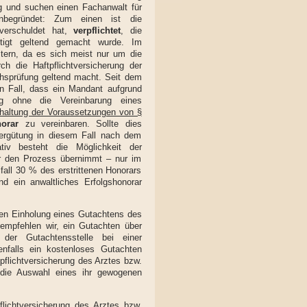
g und suchen einen Fachanwalt für
nbegründet: Zum einen ist die
verschuldet hat,
verpflichtet
, die
tigt geltend gemacht wurde. Im
tern, da es sich meist nur um die
h die Haftpflichtversicherung der
uchsprüfung geltend macht. Seit dem
den Fall, dass ein Mandant aufgrund
ung ohne die Vereinbarung eines
nhaltung der Voraussetzungen von §
norar
zu vereinbaren. Sollte dies
Vergütung in diesem Fall nach dem
tiv besteht die Möglichkeit der
er den Prozess übernimmt – nur im
fall 30 % des erstrittenen Honorars
d ein anwaltliches Erfolgshonorar
osen Einholung eines Gutachtens des
empfehlen wir, ein Gutachten über
 der Gutachtensstelle bei einer
nfalls ein kostenloses Gutachten
tpflichtversicherung des Arztes bzw.
die Auswahl eines ihr gewogenen
pflichtversicherung des Arztes bzw.